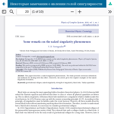
Некоторые замечания о явлении голой сингулярности