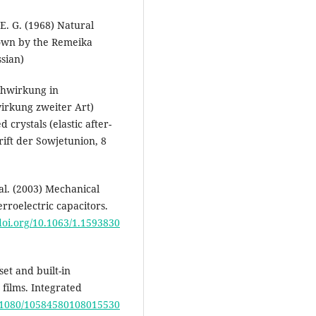
 E. G. (1968) Natural
grown by the Remeika
ssian)
chwirkung in
irkung zweiter Art)
 crystals (elastic after-
hrift der Sowjetunion, 8
 al. (2003) Mechanical
erroelectric capacitors.
/doi.org/10.1063/1.1593830
set and built-in
 films. Integrated
10.1080/10584580108015530