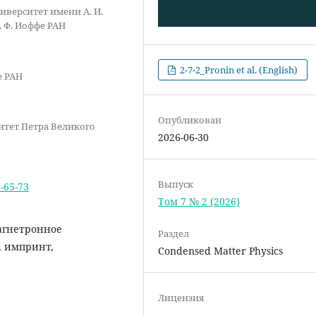
иверситет имени А. И.
 Ф. Иоффе РАН
2-7-2_Pronin et al. (English)
е РАН
Опубликован
итет Петра Великого
2026-06-30
Выпуск
2-65-73
Том 7 № 2 (2026)
агнетронное
Раздел
, импринт,
Condensed Matter Physics
Лицензия