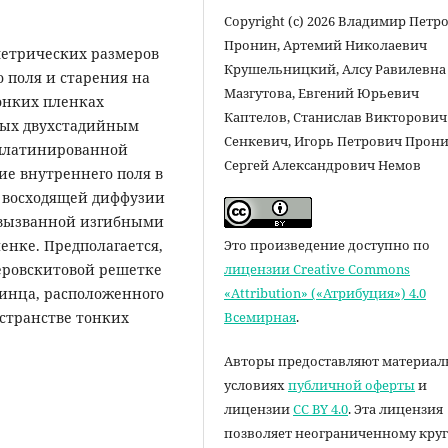
Copyright (c) 2026 Владимир Петр
Пронин, Артемий Николаевич
метрических размеров
Крушельницкий, Алсу Равилевна
 поля и старения на
Мазгутова, Евгений Юрьевич
онких пленках
Каптелов, Станислав Викторович
ных двухстадийным
Сенкевич, Игорь Петрович Прони
 платинированной
Сергей Александрович Немов
е внутренне­го поля в
е восходящей диффузии
, вызванной изгибными
Это произведение доступно по
нке. Предполагается,
лицензии Creative Commons
еровскитовой решетке
«Attribution» («Атрибуция») 4.0
винца, расположенного
Всемирная
.
странстве тонких
Авторы предоставляют материал
условиях
публичной оферты
и
лицензии
CC BY 4.0
. Эта лицензия
позволяет неограниченному круг