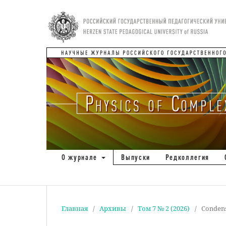
О журнале
Выпуски
Редколлегия
Главная
/
Архивы
/
Том 7 № 2 (2026)
/
Condens