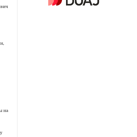
ович
н,
ы на
у