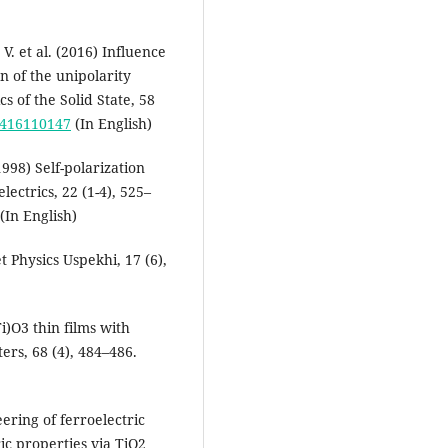
V. et al. (2016) Influence
n of the unipolarity
cs of the Solid State, 58
3416110147
(In English)
(1998) Self-polarization
lectrics, 22 (1-4), 525–
(In English)
t Physics Uspekhi, 17 (6),
i)O3 thin films with
ters, 68 (4), 484–486.
ering of ferroelectric
ric properties via TiO2