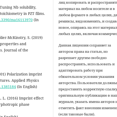
лиц копировать и распространят
Tuning Nb solubility,
материал на любом носителе и в
toichiometry in PZT films.
любом формате в любых целях, д
10.3390/ma16113970
(In
ремиксы, видоизменять, и создав
новое, опираясь на этот материал
любых целях, включая коммерчес
ier-McKinstry, S. (2019)
 properties and
Данная лицензия сохраняет за
s. Journal of the
автором права на статью, но
разрешает другим свободно
распространять, использовать и
адаптировать работу при
001) Polarization imprint
обязательном условии указания
ctures. Applied Physics
авторства. Пользователи должн
/1.1385184
(In English)
предоставить корректную ссылку
оригинальную публикацию в на
A. L. (2016) Imprint effect
журнале, указать имена авторов 
orphotropic phase
отметить факт внесения измене
(если таковые были).
In English)