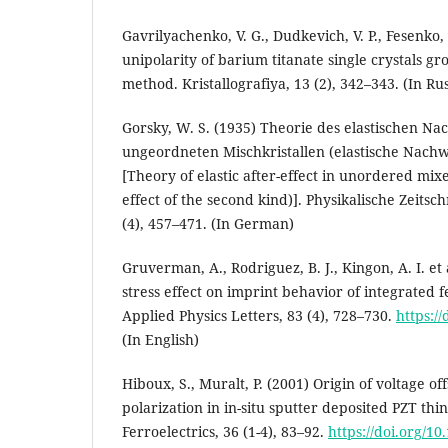
Gavrilyachenko, V. G., Dudkevich, V. P., Fesenko,
unipolarity of barium titanate single crystals 
method. Kristallografiya, 13 (2), 342–343. (In Ru
Gorsky, W. S. (1935) Theorie des elastischen Na
ungeordneten Mischkristallen (elastische Nachw
[Theory of elastic after-effect in unordered mixed
effect of the second kind)]. Physikalische Zeitsc
(4), 457–471. (In German)
Gruverman, A., Rodriguez, B. J., Kingon, A. I. et
stress effect on imprint behavior of integrated f
Applied Physics Letters, 83 (4), 728–730.
https:/
(In English)
Hiboux, S., Muralt, P. (2001) Origin of voltage off
polarization in in-situ sputter deposited PZT thin
Ferroelectrics, 36 (1-4), 83–92.
https://doi.org/