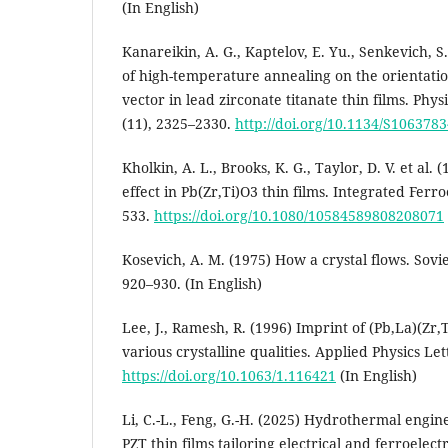
(In English)
Kanareikin, A. G., Kaptelov, E. Yu., Senkevich, S. 
of high-temperature annealing on the orientatio
vector in lead zirconate titanate thin films. Physi
(11), 2325–2330.
http://doi.org/10.1134/S106378
Kholkin, A. L., Brooks, K. G., Taylor, D. V. et al. 
effect in Pb(Zr,Ti)O3 thin films. Integrated Ferroe
533.
https://doi.org/10.1080/10584589808208071
Kosevich, A. M. (1975) How a crystal flows. Sovie
920–930. (In English)
Lee, J., Ramesh, R. (1996) Imprint of (Pb,La)(Zr,T
various crystalline qualities. Applied Physics Let
https://doi.org/10.1063/1.116421
(In English)
Li, C.-L., Feng, G.-H. (2025) Hydrothermal engine
PZT thin films tailoring electrical and ferroelect