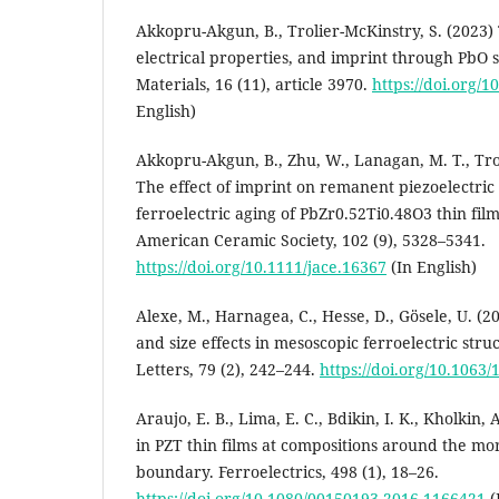
Akkopru-Akgun, B., Trolier-McKinstry, S. (2023) 
electrical properties, and imprint through PbO s
Materials, 16 (11), article 3970.
https://doi.org/
English)
Akkopru-Akgun, B., Zhu, W., Lanagan, M. T., Trol
The effect of imprint on remanent piezoelectric
ferroelectric aging of PbZr0.52Ti0.48O3 thin film
American Ceramic Society, 102 (9), 5328–5341.
https://doi.org/10.1111/jace.16367
(In English)
Alexe, M., Harnagea, C., Hesse, D., Gösele, U. (2
and size effects in mesoscopic ferroelectric stru
Letters, 79 (2), 242–244.
https://doi.org/10.1063
Araujo, E. B., Lima, E. C., Bdikin, I. K., Kholkin, 
in PZT thin films at compositions around the m
boundary. Ferroelectrics, 498 (1), 18–26.
https://doi.org/10.1080/00150193.2016.1166421
(