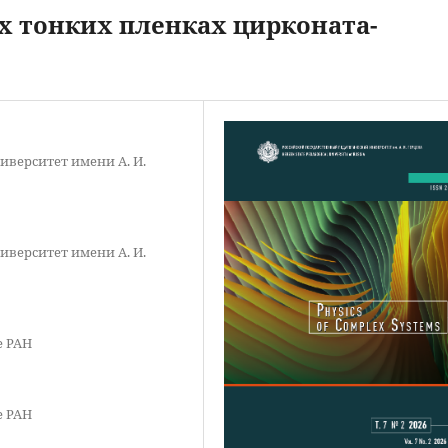
 тонких пленках цирконата-
иверситет имени А. И.
иверситет имени А. И.
е РАН
е РАН