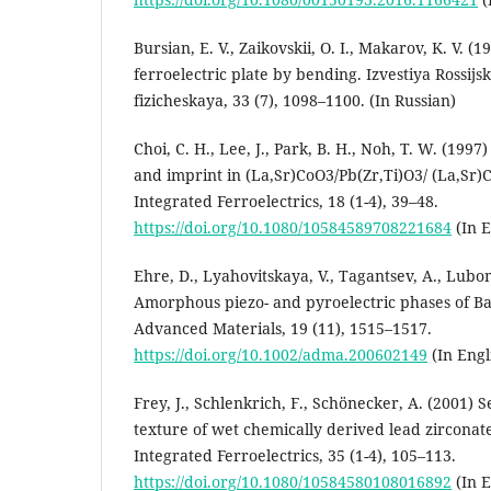
Bursian, E. V., Zaikovskii, O. I., Makarov, K. V. (1
ferroelectric plate by bending. Izvestiya Rossij
fizicheskaya, 33 (7), 1098–1100. (In Russian)
Choi, C. H., Lee, J., Park, B. H., Noh, T. W. (19
and imprint in (La,Sr)CoO3/Pb(Zr,Ti)O3/ (La,Sr)
Integrated Ferroelectrics, 18 (1-4), 39–48.
https://doi.org/10.1080/10584589708221684
(In E
Ehre, D., Lyahovitskaya, V., Tagantsev, A., Lubom
Amorphous piezo- and pyroelectric phases of B
Advanced Materials, 19 (11), 1515–1517.
https://doi.org/10.1002/adma.200602149
(In Engl
Frey, J., Schlenkrich, F., Schönecker, A. (2001) S
texture of wet chemically derived lead zirconate 
Integrated Ferroelectrics, 35 (1-4), 105–113.
https://doi.org/10.1080/10584580108016892
(In E