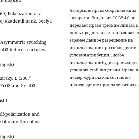
Авторские права сохраняются за
969) Polarization of a
авторами. Лицензия CC BY 4.0 не
skoj akademii nauk. Seriya
передает права третьим лицам, а
лишь предоставляет пользовате
заранее данное разрешение на
97) Asymmetric switching
использование при соблюдении
CoO3 heterostructures.
условия атрибуции. Любое
использование будет происходит
nglish)
условиях этой лицензии. Право н
номер журнала как составное
irsky, I. (2007)
произведение принадлежит изда
aZrO3 and SrTiO3.
ish)
elf-polarization and
titanate thin films.
nglish)