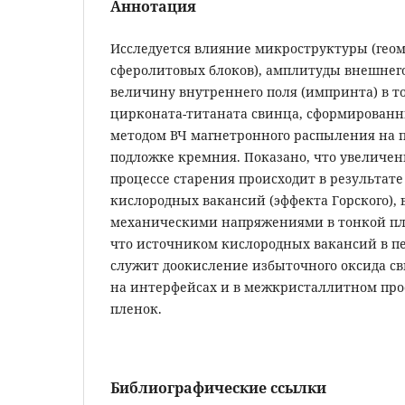
Аннотация
Исследуется влияние микроструктуры (гео
сферолитовых блоков), амплитуды внешнего
величину внутреннего поля (импринта) в т
цирконата-титаната свинца, сформирован
методом ВЧ магнетрон­ного распыления на
подложке кремния. Показано, что увеличени
процессе старения происходит в результат
кислородных вакан­сий (эффекта Горского)
механическими напряжениями в тонкой пле
что источником кислородных вакансий в п
служит доокис­ление избыточного оксида с
на интерфейсах и в межкристаллитном про­
пленок.
Библиографические ссылки